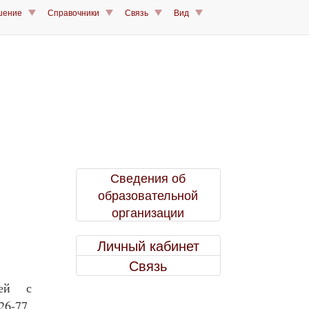
шение
Справочники
Связь
Вид
Сведения об
образовательной
организации
Личный кабинет
Связь
зей с
6-77,