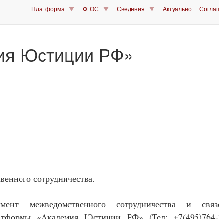
Платформа
ФГОС
Сведения
Актуально
Согла
ия Юстиции РФ»
венного сотрудничества.
амент межведомственного сотрудничества и свя
атформы «Академия Юстиции РФ» (Тел: +7(495)764-2